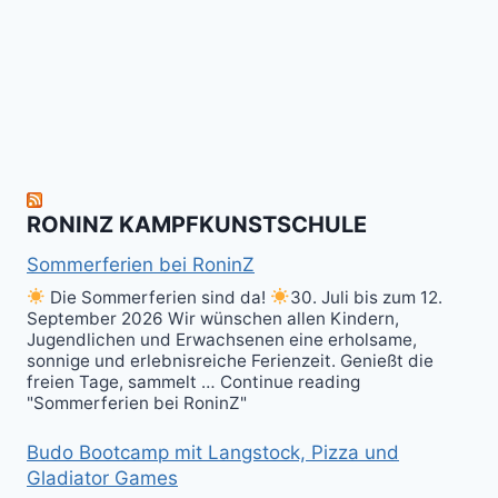
allen
Fun
&
herzlich
to
Shield
zum
hit
Sparring
nächsten
the
ist
Level
Ball(s)!
Fun!
im
Kali
RONINZ KAMPFKUNSTSCHULE
Kuntao!
Sommerferien bei RoninZ
Die Sommerferien sind da!
30. Juli bis zum 12.
September 2026 Wir wünschen allen Kindern,
Jugendlichen und Erwachsenen eine erholsame,
sonnige und erlebnisreiche Ferienzeit. Genießt die
freien Tage, sammelt … Continue reading
"Sommerferien bei RoninZ"
Budo Bootcamp mit Langstock, Pizza und
Gladiator Games