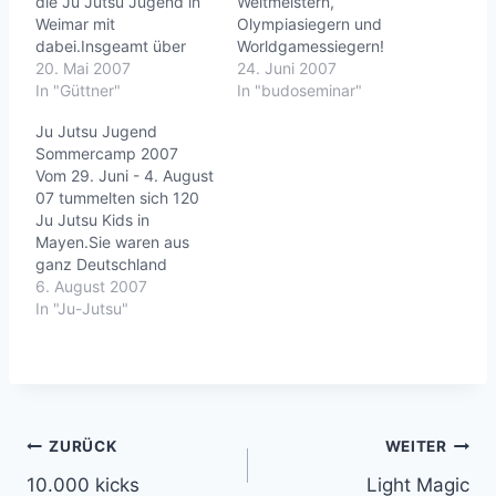
die Ju Jutsu Jugend in
Weltmeistern,
Weimar mit
Olympiasiegern und
dabei.Insgeamt über
Worldgamessiegern!
3000 Teilnehmer aus
20. Mai 2007
Etwa 200 Ju Jutsu Ka
24. Juni 2007
dem ganzen
In "Güttner"
waren am 23. Juni 2007
In "budoseminar"
Bundesgebiet waren
nach Philippsburg
Ju Jutsu Jugend
vier Tage lang hier und
gekommen...und ich war
Sommercamp 2007
haben ihre Sportjugend
auch geladen. Meine
Vom 29. Juni - 4. August
mit vielen
Themen
07 tummelten sich 120
Mitmachangeboten und
waren:Stocktechniken,
Ju Jutsu Kids in
Vorführungen
Stockeinsatz im SV-
Mayen.Sie waren aus
vertreten.Link auf
Bereich und
ganz Deutschland
jujutsu.deAuf dem DSJ-
Messerabwehr.Vielen
angereist zum
6. August 2007
Jugendevent waren 60
Dank Enno für das
diesjährigen Ju Jutsu
In "Ju-Jutsu"
Jugendliche Ju Jutsuka,
Foto!Die Liste der
Jugend
das gesamte Lehrteam
hochkarätigen
Sommercamp.Neben
und…
Referenten war
viel Ju Jutsu standen
lang:Udo Quellmalz, 6.
auch Stunt und Parkour,
Dan Judo Weltmeister /
Geländespiele und ein
…
Besuch im
Beitragsnavigation
ZURÜCK
WEITER
Phantasialand/Brühl auf
10.000 kicks
Light Magic
dem Programm.Seite