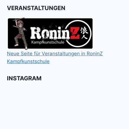
VERANSTALTUNGEN
Neue Seite für Veranstaltungen in RoninZ
Kampfkunstschule
INSTAGRAM
Booster
Shin
No
für
Gi
Retreat
das
Tai
-
Kalitraining.
ichi
No
Wir
Surrender!
gratulieren
It's
Schneekunst
Stick