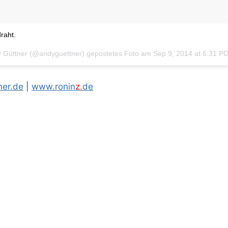
raht.
y Güttner (@andyguettner) gepostetes Foto am
Sep 9, 2014 at 6:31 P
er.de
|
www.ronin
z
.de