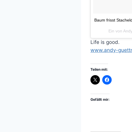
Baum frisst Stacheld
Ein von And
Life is good.
www.andy-guettn
Teilen mit:
Gefällt mir: