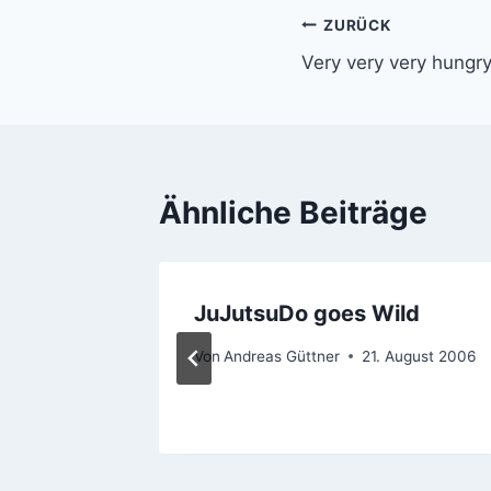
Beitragsnavi
ZURÜCK
Very very very hungr
Ähnliche Beiträge
JuJutsuDo goes Wild
Von
Andreas Güttner
21. August 2006