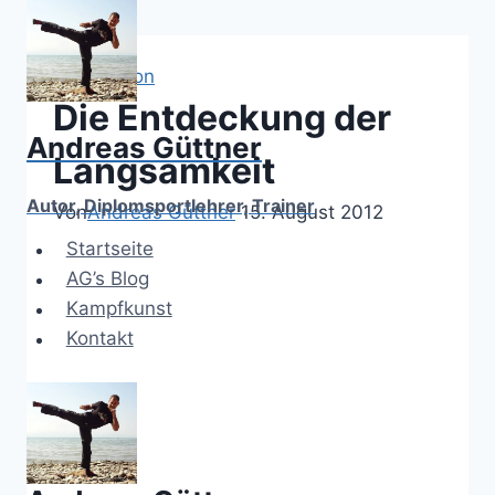
Zum
Inhalt
springen
slowmotion
Die Entdeckung der
Andreas Güttner
Langsamkeit
Autor, Diplomsportlehrer, Trainer
Von
Andreas Güttner
15. August 2012
Startseite
AG’s Blog
Kampfkunst
Kontakt