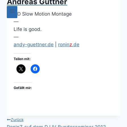
Andreas Güttner
HD Slow Motion Montage
—
Life is good.
—
andy-guettner.de
|
ronin
z
.de
Teilen mit:
Gefällt mir:
Beitragsnavigation
Zurück