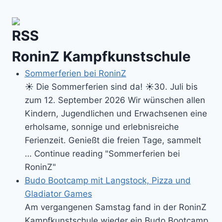
Kali
Kuntao!
RoninZ Kampfkunstschule
Sommerferien bei RoninZ
☀️ Die Sommerferien sind da! ☀️30. Juli bis
zum 12. September 2026 Wir wünschen allen
Kindern, Jugendlichen und Erwachsenen eine
erholsame, sonnige und erlebnisreiche
Ferienzeit. Genießt die freien Tage, sammelt
… Continue reading "Sommerferien bei
RoninZ"
Budo Bootcamp mit Langstock, Pizza und
Gladiator Games
Am vergangenen Samstag fand in der RoninZ
Kampfkunstschule wieder ein Budo Bootcamp