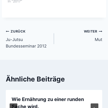
In "2017"
populäre…
Beitragsnavigation
ZURÜCK
WEITER
Ju-Jutsu
Mut
Bundesseminar 2012
Ähnliche Beiträge
Wie Ernährung zu einer runden
Sache wird.