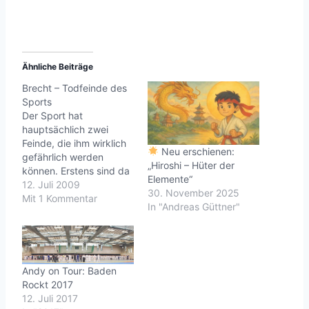
Ähnliche Beiträge
Brecht – Todfeinde des
Sports
Der Sport hat
hauptsächlich zwei
Feinde, die ihm wirklich
Neu erschienen:
gefährlich werden
„Hiroshi – Hüter der
können. Erstens sind da
Elemente“
die Leute, die aus ihm
12. Juli 2009
30. November 2025
mit aller Gewalt eine
Mit 1 Kommentar
In "Andreas Güttner"
hygienische Bewegung
machen wollen.Diese
Sorte von Leuten
arbeitet mit Vorliebe
unter der Devise, Sport
Andy on Tour: Baden
sei gesund, und
Rockt 2017
versucht damit, in den
12. Juli 2017
Schulen und auch durch