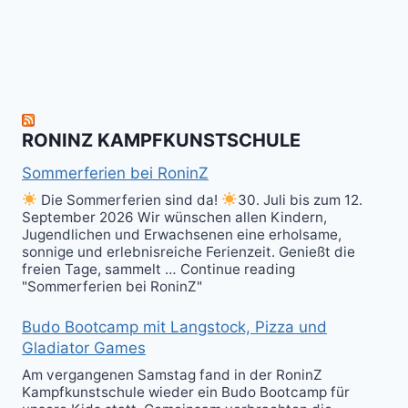
herzlich
to
Shield
zum
hit
Sparring
nächsten
the
ist
Level
Ball(s)!
Fun!
im
Kali
RONINZ KAMPFKUNSTSCHULE
Kuntao!
Sommerferien bei RoninZ
Die Sommerferien sind da!
30. Juli bis zum 12.
September 2026 Wir wünschen allen Kindern,
Jugendlichen und Erwachsenen eine erholsame,
sonnige und erlebnisreiche Ferienzeit. Genießt die
freien Tage, sammelt … Continue reading
"Sommerferien bei RoninZ"
Budo Bootcamp mit Langstock, Pizza und
Gladiator Games
Am vergangenen Samstag fand in der RoninZ
Kampfkunstschule wieder ein Budo Bootcamp für