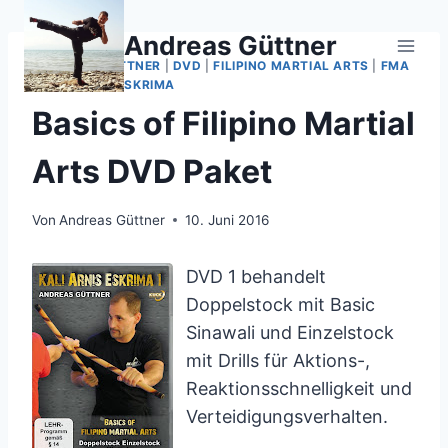
Zum
Inhalt
Andreas Güttner
springen
ANDREAS GÜTTNER
|
DVD
|
FILIPINO MARTIAL ARTS
|
FMA
|
KALI ARNIS ESKRIMA
Basics of Filipino Martial
Arts DVD Paket
Von
Andreas Güttner
10. Juni 2016
DVD 1 behandelt
Doppelstock
mit
Basic
Sinawali
und
Einzelstock
mit
Drills für Aktions-
,
Reaktionsschnelligkeit und
Verteidigungsverhalten.