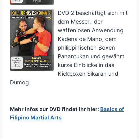
DVD 2 beschäftigt sich mit
dem Messer, der
waffenlosen Anwendung
Kadena de Mano, dem
philippinischen Boxen
Panantukan und gewährt
kurze Einblicke in das
Kickboxen Sikaran und
Dumog
.
Mehr Infos zur DVD findet ihr hier:
Basics of
Filipino Martial Arts