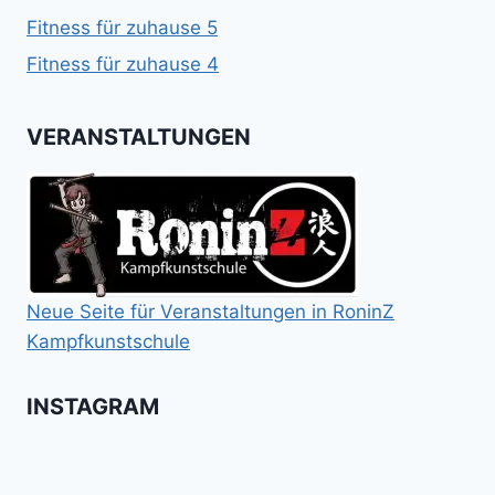
Fitness für zuhause 5
Fitness für zuhause 4
VERANSTALTUNGEN
Neue Seite für Veranstaltungen in RoninZ
Kampfkunstschule
INSTAGRAM
Booster
Shin
No
für
Gi
Retreat