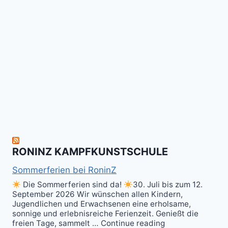
das
Tai
-
Kalitraining.
ichi
No
Wir
Surrender!
gratulieren
It's
Schneekunst
Stick
allen
Fun
&
herzlich
to
Shield
zum
hit
Sparring
nächsten
the
ist
Level
Ball(s)!
Fun!
im
Kali
RONINZ KAMPFKUNSTSCHULE
Kuntao!
Sommerferien bei RoninZ
Die Sommerferien sind da!
30. Juli bis zum 12.
September 2026 Wir wünschen allen Kindern,
Jugendlichen und Erwachsenen eine erholsame,
sonnige und erlebnisreiche Ferienzeit. Genießt die
freien Tage, sammelt … Continue reading