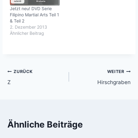
Jetzt neu! DVD Serie
Filipino Martial Arts Teil 1
& Teil 2
2. Dezember 2013
Ähnlicher Beitrag
Beitragsnavigation
ZURÜCK
WEITER
Z
Hirschgraben
Ähnliche Beiträge