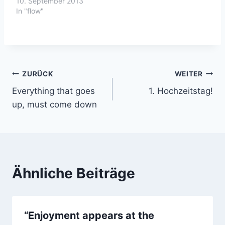
10. September 2013
In "flow"
Beitragsnavigation
ZURÜCK
WEITER
Everything that goes
1. Hochzeitstag!
up, must come down
Ähnliche Beiträge
“Enjoyment appears at the