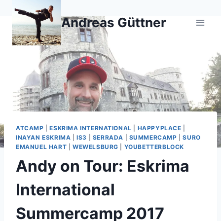
Zum
Inhalt
Andreas Güttner
springen
ATCAMP
|
ESKRIMA INTERNATIONAL
|
HAPPYPLACE
|
INAYAN ESKRIMA
|
IS3
|
SERRADA
|
SUMMERCAMP
|
SURO
EMANUEL HART
|
WEWELSBURG
|
YOUBETTERBLOCK
Andy on Tour: Eskrima
International
Summercamp 2017