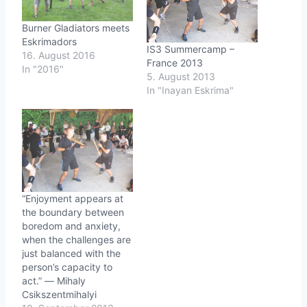
a
d
Burner Gladiators meets
Eskrimadors
e
IS3 Summercamp –
16. August 2016
n
France 2013
In "2016"
5. August 2013
In "Inayan Eskrima"
…
“Enjoyment appears at
the boundary between
boredom and anxiety,
when the challenges are
just balanced with the
person’s capacity to
act.” ― Mihaly
Csikszentmihalyi