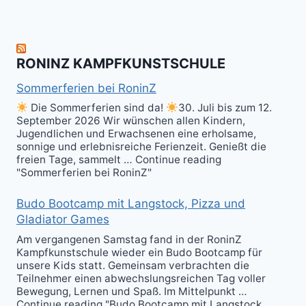
Level
Ball(s)!
Fun!
im
Kali
RONINZ KAMPFKUNSTSCHULE
Kuntao!
Sommerferien bei RoninZ
Die Sommerferien sind da!
30. Juli bis zum 12.
September 2026 Wir wünschen allen Kindern,
Jugendlichen und Erwachsenen eine erholsame,
sonnige und erlebnisreiche Ferienzeit. Genießt die
freien Tage, sammelt … Continue reading
"Sommerferien bei RoninZ"
Budo Bootcamp mit Langstock, Pizza und
Gladiator Games
Am vergangenen Samstag fand in der RoninZ
Kampfkunstschule wieder ein Budo Bootcamp für
unsere Kids statt. Gemeinsam verbrachten die
Teilnehmer einen abwechslungsreichen Tag voller
Bewegung, Lernen und Spaß. Im Mittelpunkt …
Continue reading "Budo Bootcamp mit Langstock,