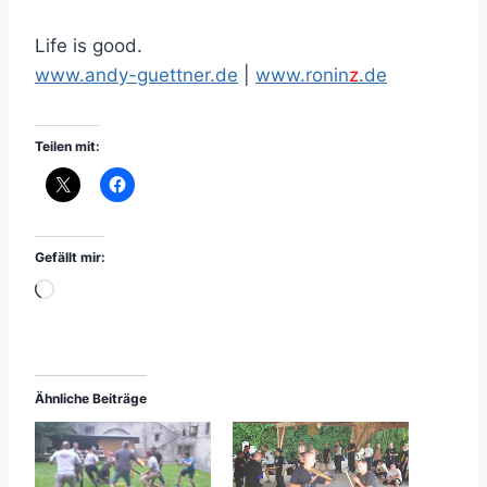
Life is good.
www.andy-guettner.de
|
www.ronin
z
.de
Teilen mit:
Gefällt mir:
W
i
r
d
Ähnliche Beiträge
g
e
l