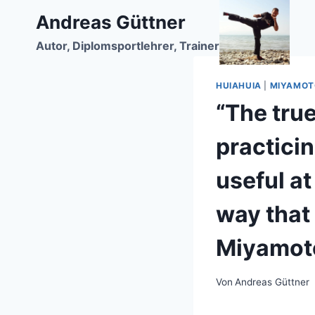
Zum
Andreas Güttner
Inhalt
Autor, Diplomsportlehrer, Trainer
springen
HUIAHUIA
|
MIYAMOT
“The tru
practicin
useful at
way that 
Miyamot
Von
Andreas Güttner