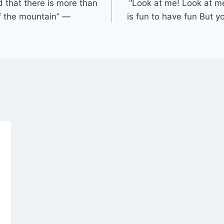
 that there is more than
“Look at me! Look at m
of the mountain” ―
is fun to have fun But 