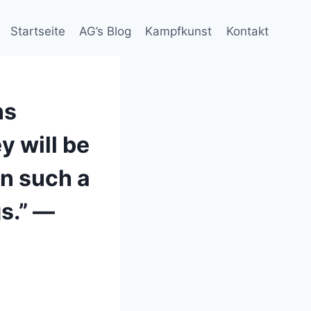
Startseite
AG’s Blog
Kampfkunst
Kontakt
ns
y will be
in such a
gs.” ―