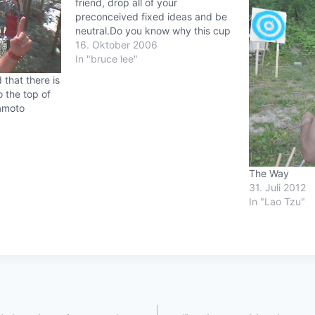
friend, drop all of your
preconceived fixed ideas and be
neutral.Do you know why this cup
is so useful? Because it is
16. Oktober 2006
empty.Striking ThoughtsBruce
In "bruce lee"
Lee's Wisdom for Daily Living
that there is
 the top of
amoto
The Way
31. Juli 2012
In "Lao Tzu"
gation