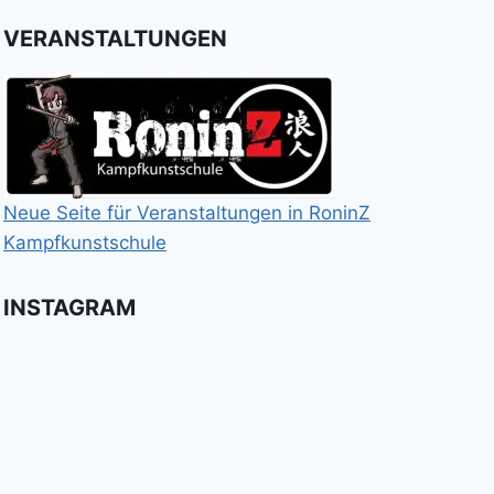
VERANSTALTUNGEN
Neue Seite für Veranstaltungen in RoninZ
Kampfkunstschule
INSTAGRAM
Booster
Shin
No
für
Gi
Retreat
das
Tai
-
Kalitraining.
ichi
No
Wir
Surrender!