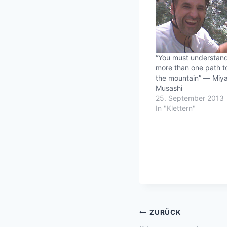
“You must understand 
more than one path to
the mountain” ― Miy
Musashi
25. September 2013
In "Klettern"
Beitragsnavi
ZURÜCK