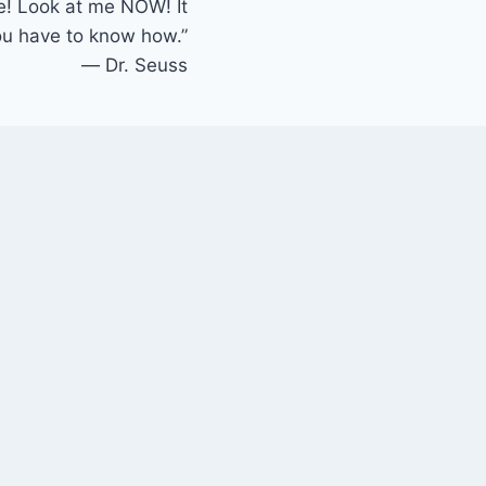
e! Look at me NOW! It
you have to know how.”
― Dr. Seuss