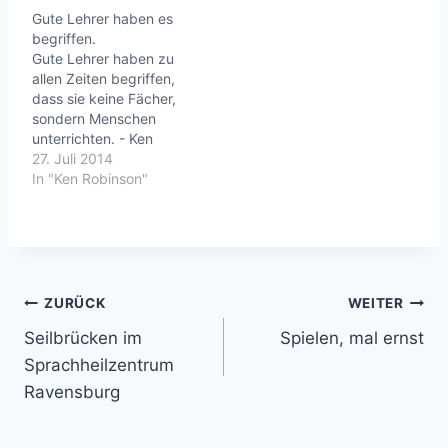
Robinson: Bring on the
einem lustigen und
Gute Lehrer haben es
learning revolution! In
mitreißenden Talk
begriffen.
this poignant, funny
erzählt er, wie wir dem
Gute Lehrer haben zu
follow-up to his fabled
„Death Valley der
allen Zeiten begriffen,
2006 talk, Sir Ken
Bildung“, mit dem wir im
dass sie keine Fächer,
Robinson makes the
Moment konfrontiert
sondern Menschen
case for a radical shift
sind, entfliehen, und wie
unterrichten. - Ken
from standardized…
wir…
Robinson Ken Robinson:
27. Juli 2014
How to escape
In "Ken Robinson"
education's death
valley:
http://youtu.be/wX78iKh
Insc
Beitragsnavigation
ZURÜCK
WEITER
Seilbrücken im
Spielen, mal ernst
Sprachheilzentrum
Ravensburg