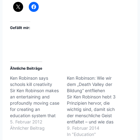
Gefällt mir:
Ähnliche Beiträge
Ken Robinson says
Ken Robinson: Wie wir
schools kill creativity
dem „Death Valley der
Sir Ken Robinson makes
Bildung“ entfliehen
an entertaining and
Sir Ken Robinson hebt 3
profoundly moving case
Prinzipien hervor, die
for creating an
wichtig sind, damit sich
education system that
der menschliche Geist
nurtures (rather than
5. Februar 2012
entfaltet – und wie das
undermines)
Ähnlicher Beitrag
aktuelle Bildungssystem
9. Februar 2014
creativity.Sir Ken
dagegen arbeitet. In
In "Education"