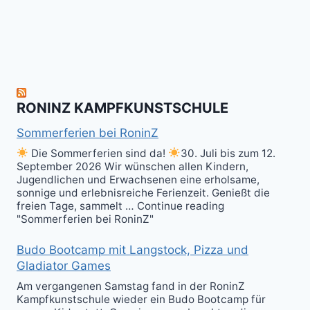
herzlich
to
Shield
zum
hit
Sparring
nächsten
the
ist
Level
Ball(s)!
Fun!
im
Kali
RONINZ KAMPFKUNSTSCHULE
Kuntao!
Sommerferien bei RoninZ
Die Sommerferien sind da!
30. Juli bis zum 12.
September 2026 Wir wünschen allen Kindern,
Jugendlichen und Erwachsenen eine erholsame,
sonnige und erlebnisreiche Ferienzeit. Genießt die
freien Tage, sammelt … Continue reading
"Sommerferien bei RoninZ"
Budo Bootcamp mit Langstock, Pizza und
Gladiator Games
Am vergangenen Samstag fand in der RoninZ
Kampfkunstschule wieder ein Budo Bootcamp für