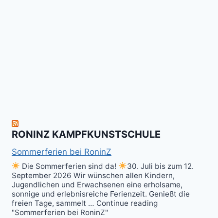
Kalitraining.
ichi
No
Wir
Surrender!
gratulieren
It's
Schneekunst
Stick
allen
Fun
&
herzlich
to
Shield
zum
hit
Sparring
nächsten
the
ist
Level
Ball(s)!
Fun!
im
Kali
RONINZ KAMPFKUNSTSCHULE
Kuntao!
Sommerferien bei RoninZ
Die Sommerferien sind da!
30. Juli bis zum 12.
September 2026 Wir wünschen allen Kindern,
Jugendlichen und Erwachsenen eine erholsame,
sonnige und erlebnisreiche Ferienzeit. Genießt die
freien Tage, sammelt … Continue reading
"Sommerferien bei RoninZ"