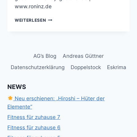
www.roninz.de
ICH
WEITERLESEN
KANN
DIESE
BULLSHIT
–
MEDITATION
AG’s Blog
Andreas Güttner
SEHR
EMPFEHLEN!
Datenschutzerklärung
Doppelstock
Eskrima
NEWS
Neu erschienen: „Hiroshi – Hüter der
Elemente“
Fitness für zuhause 7
Fitness für zuhause 6