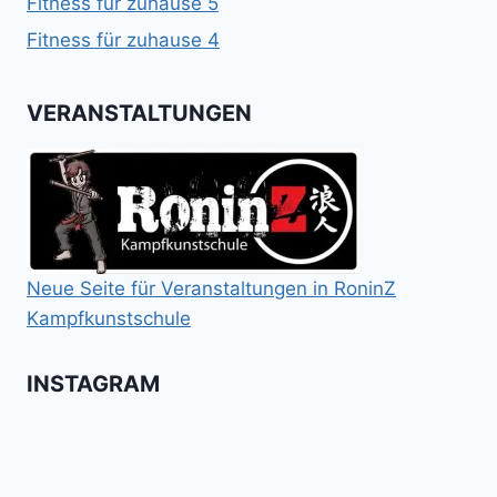
Fitness für zuhause 5
Fitness für zuhause 4
VERANSTALTUNGEN
Neue Seite für Veranstaltungen in RoninZ
Kampfkunstschule
INSTAGRAM
Booster
Shin
No
für
Gi
Retreat
das
Tai
-