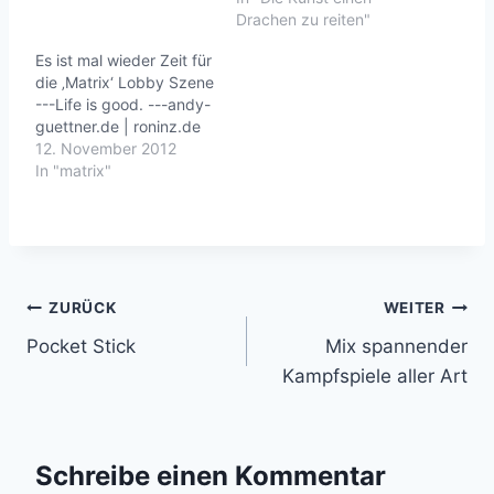
good. ---andy-
Drachen zu reiten"
guettner.de | roninz.de
Es ist mal wieder Zeit für
die ‚Matrix‘ Lobby Szene
---Life is good. ---andy-
guettner.de | roninz.de
12. November 2012
In "matrix"
Beitragsnavigation
ZURÜCK
WEITER
Pocket Stick
Mix spannender
Kampfspiele aller Art
Schreibe einen Kommentar