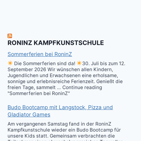
zum
hit
Sparring
nächsten
the
ist
Level
Ball(s)!
Fun!
im
Kali
RONINZ KAMPFKUNSTSCHULE
Kuntao!
Sommerferien bei RoninZ
Die Sommerferien sind da!
30. Juli bis zum 12.
September 2026 Wir wünschen allen Kindern,
Jugendlichen und Erwachsenen eine erholsame,
sonnige und erlebnisreiche Ferienzeit. Genießt die
freien Tage, sammelt … Continue reading
"Sommerferien bei RoninZ"
Budo Bootcamp mit Langstock, Pizza und
Gladiator Games
Am vergangenen Samstag fand in der RoninZ
Kampfkunstschule wieder ein Budo Bootcamp für
unsere Kids statt. Gemeinsam verbrachten die