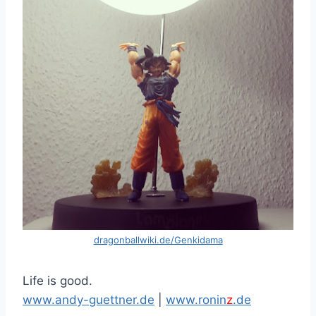
dragonballwiki.de/Genkidama
Life is good.
www.andy-guettner.de
|
www.ronin
z
.de