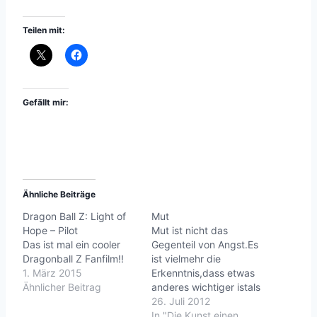
Teilen mit:
Gefällt mir:
Ähnliche Beiträge
Dragon Ball Z: Light of
Mut
Hope – Pilot
Mut ist nicht das
Das ist mal ein cooler
Gegenteil von Angst.Es
Dragonball Z Fanfilm!!
ist vielmehr die
1. März 2015
Erkenntnis,dass etwas
Ähnlicher Beitrag
anderes wichtiger istals
die eigene Angst.
26. Juli 2012
(unbekannt) ---Life is
In "Die Kunst einen