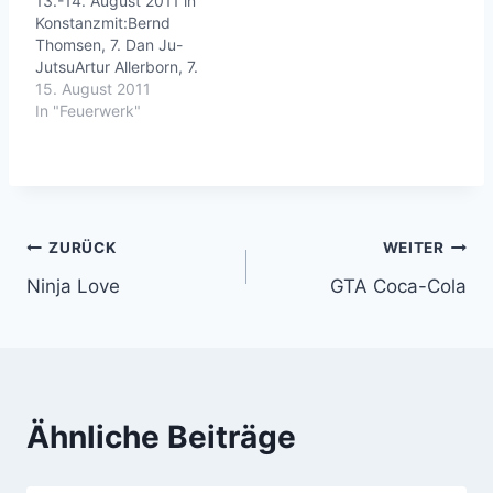
13.-14. August 2011 in
Konstanzmit:Bernd
Thomsen, 7. Dan Ju-
JutsuArtur Allerborn, 7.
Dan KickboxenHarald
15. August 2011
Born, 6. Dan Ju-
In "Feuerwerk"
JutsuAngelo Fasulo, 4.
Dan Ju-JutsuAndy
Güttner, 4. Dan Ju-
Jutsuund Feuerwerk auf
dem Seenachtsfest!---
Life is good. andy-
Beitragsnavigation
ZURÜCK
WEITER
guettner.de | roninz.de
Ninja Love
GTA Coca-Cola
Ähnliche Beiträge