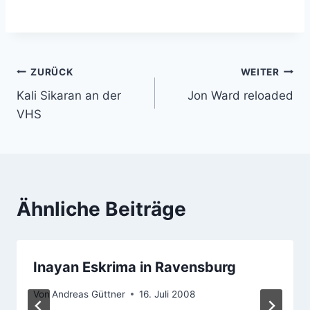
hochkarätigen
Referenten war
lang:Udo Quellmalz, 6.
Dan Judo Weltmeister /
…
Beitragsnavigation
ZURÜCK
WEITER
Kali Sikaran an der
Jon Ward reloaded
VHS
Ähnliche Beiträge
Inayan Eskrima in Ravensburg
Von
Andreas Güttner
16. Juli 2008