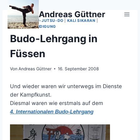
Zum
Inhalt
Andreas Güttner
springen
JIU-JITSU
|
JU-JUTSU-DO
|
KALI SIKARAN
|
SELBSTVERTEIDIGUNG
Budo-Lehrgang in
Füssen
Von
Andreas Güttner
16. September 2008
Und wieder waren wir unterwegs im Dienste
der Kampfkunst.
Diesmal waren wie erstmals auf dem
4. Internationalen Budo-Lehrgang
.
am 13. – 14. 09.2008 in Füssen