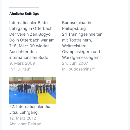
Ähnliche Beiträge
Internationaler Budo-
Budoseminar in
Lehrgang in Otterbach
Philippsburg
Der Verein Zen Bogyo
24 Trainingseinheiten
Do in Otterbach war am
mit Toptrainern,
7.-8. März 09 wieder
Weltmeistern,
Ausrichter des
Olympiasiegern und
internationalen Budo
Worldgamessiegern!
Lehrgangs in
9. März 2009
Etwa 200 Ju Jutsu Ka
24. Juni 2007
Otterbach.Zum 19. mal
In "jiu-jitsu"
waren am 23. Juni 2007
In "budoseminar"
fand dieser Lehrgang
nach Philippsburg
nun statt und gehört zu
gekommen...und ich war
den am besten
auch geladen. Meine
organisierten und
Themen
betreuten Budo-
waren:Stocktechniken,
Lehrgängen, die ich
Stockeinsatz im SV-
22. Internationaler Jiu
bisher besuchen
Bereich und
Jitsu Lehrgang
durfte.Die Liste der
Messerabwehr.Vielen
12. März 2012
Referenten war auch in
Dank Enno für das
Ähnlicher Beitrag
diesem Jahr…
Foto!Die Liste der