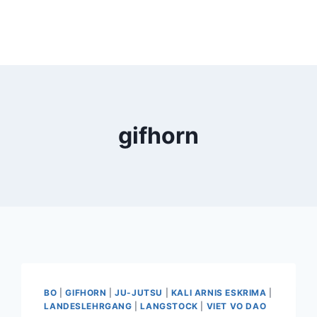
gifhorn
BO
|
GIFHORN
|
JU-JUTSU
|
KALI ARNIS ESKRIMA
|
LANDESLEHRGANG
|
LANGSTOCK
|
VIET VO DAO