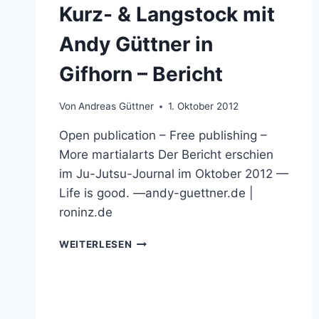
Kurz- & Langstock mit
Andy Güttner in
Gifhorn – Bericht
Von
Andreas Güttner
1. Oktober 2012
Open publication – Free publishing –
More martialarts Der Bericht erschien
im Ju-Jutsu-Journal im Oktober 2012 —
Life is good. —andy-guettner.de |
roninz.de
KURZ-
WEITERLESEN
&
LANGSTOCK
MIT
ANDY
GÜTTNER